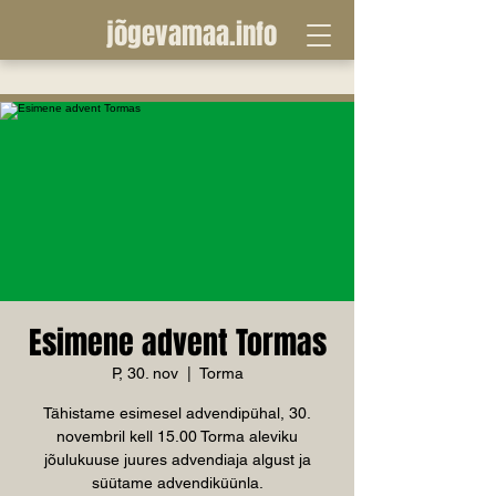
jõgevamaa.info
Esimene advent Tormas
P, 30. nov
  |  
Torma
Tähistame esimesel advendipühal, 30.
novembril kell 15.00 Torma aleviku
jõulukuuse juures advendiaja algust ja
süütame advendiküünla.