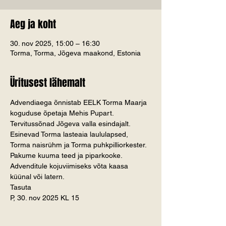
Aeg ja koht
30. nov 2025, 15:00 – 16:30
Torma, Torma, Jõgeva maakond, Estonia
Üritusest lähemalt
Advendiaega õnnistab EELK Torma Maarja 
koguduse õpetaja Mehis Pupart.
Tervitussõnad Jõgeva valla esindajalt. 
Esinevad Torma lasteaia laululapsed, 
Torma naisrühm ja Torma puhkpilliorkester. 
Pakume kuuma teed ja piparkooke. 
Advenditule kojuviimiseks võta kaasa 
küünal või latern.
Tasuta
P, 30. nov 2025 KL 15