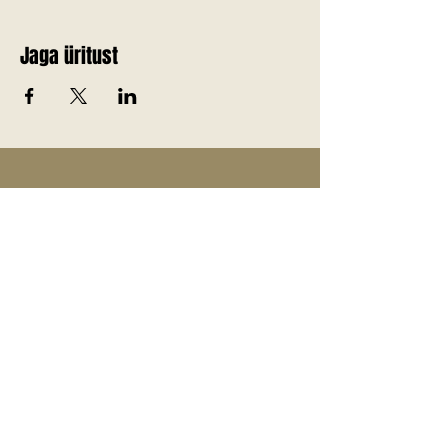
Jaga üritust
Telli Jõgevamaa värskemad
uudised endale meilile!
E-post
*
Liitu uudiskirjaga
Jah, soovin liituda uudiskirjaga.