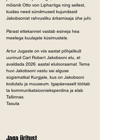
mõisnik Otto von Liphartiga ning sellest, 
kuidas need sündmused kujundasid 
Jakobsonist rahvusliku ärkamisaja ühe juhi.
Pärast ettekannet vastab esineja hea 
meelega kuulajate küsimustele.
Artur Jugaste on viis aastat põhjalikult 
uurinud Carl Robert Jakobsoni elu, et 
avaldada 2026. aastal elulooraamat. Tema 
huvi Jakobsoni vastu sai alguse 
sügismatkal Kurgjale, kus on Jakobsoni 
kodutalu ja muuseum. Igapäevaselt töötab 
ta kommunikatsioonieksperdina ja elab 
Tallinnas.
Tasuta
Jaga üritust