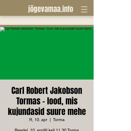
jõgevamaa.info
Carl Robert Jakobson
Tormas - lood, mis
kujundasid suure mehe
R, 10. apr
  |  
Torma
Reedel, 10. aprillil kell 11.30 Torma