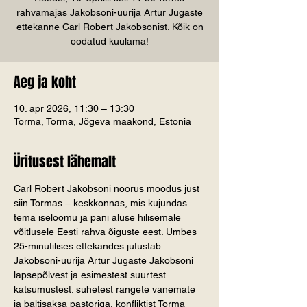
rahvamajas Jakobsoni-uurija Artur Jugaste
ettekanne Carl Robert Jakobsonist. Kõik on
oodatud kuulama!
Aeg ja koht
10. apr 2026, 11:30 – 13:30
Torma, Torma, Jõgeva maakond, Estonia
Üritusest lähemalt
Carl Robert Jakobsoni noorus möödus just 
siin Tormas – keskkonnas, mis kujundas 
tema iseloomu ja pani aluse hilisemale 
võitlusele Eesti rahva õiguste eest. Umbes 
25-minutilises ettekandes jutustab 
Jakobsoni-uurija Artur Jugaste Jakobsoni 
lapsepõlvest ja esimestest suurtest 
katsumustest: suhetest rangete vanemate 
ja baltisaksa pastoriga, konfliktist Torma 