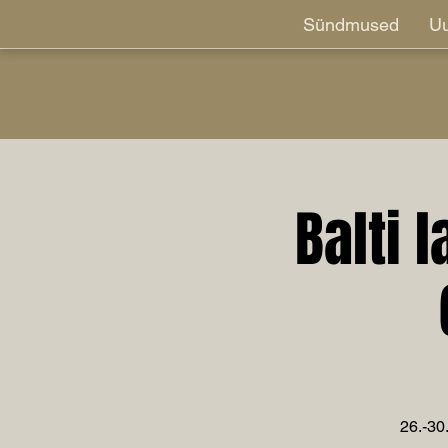
Sündmused
Uu
Balti 
26.-30