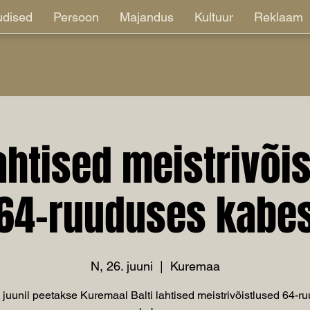
dised
Persoon
Majandus
Kultuur
Reklaam
jõgevamaa.info
lahtised meistrivõi
64-ruuduses kabe
N, 26. juuni
  |  
Kuremaa
. juunil peetakse Kuremaal Balti lahtised meistrivõistlused 64-r