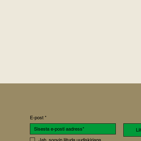
E-post
*
Li
Jah, soovin liituda uudiskirjaga.