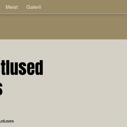
Meist
Galerii
stlused
s
uuduses