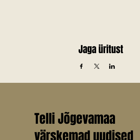
Jaga üritust
Telli Jõgevamaa
värskemad uudised