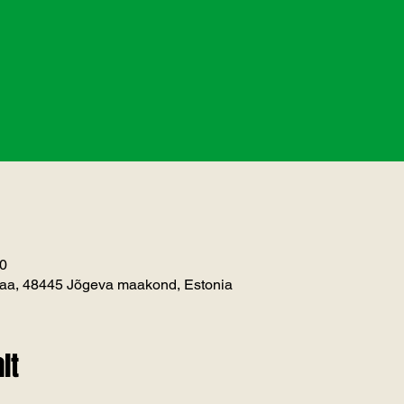
00
maa, 48445 Jõgeva maakond, Estonia
lt