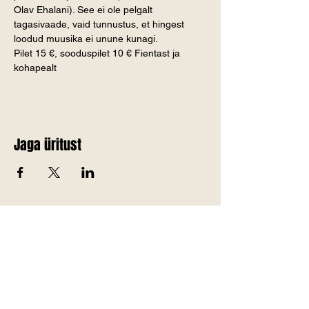
Olav Ehalani). See ei ole pelgalt 
tagasivaade, vaid tunnustus, et hingest 
loodud muusika ei unune kunagi.
Pilet 15 €, sooduspilet 10 € Fientast ja 
kohapealt
Jaga üritust
Telli Jõgevamaa värskemad
uudised endale meilile!