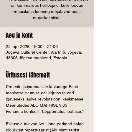
on kummardus heliloojale, kelle loodud
muusika ja looming mõjutavad eesti
muusikat siiani.
Aeg ja koht
22. apr 2026, 19:00 – 21:00
Jõgeva Cultural Center, Aia tn 6, Jõgeva,
48306 Jõgeva maakond, Estonia
Üritusest lähemalt
Protesti- ja isamaaliste lauludega Eesti 
taasiseseisvumise eel kirjutas ta end 
igaveseks laulva revolutsiooni keskmesse.
Meenutades ALO MATTIISEN 65
Ivo Linna kontsert "Lõppematus lootuses"
Esitusele tulevad Ivo Linna parimad palad 
pidulikust repertuaarist (Alo Mattiisenist 