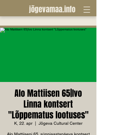
jõgevamaa.info
Alo Mattiisen 65|Ivo
Linna kontsert
"Lõppematus lootuses"
K, 22. apr
  |  
Jõgeva Cultural Center
Alo Mattiiseni 65. sünniaastapäeva kontsert