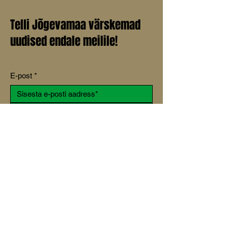
Telli Jõgevamaa värskemad
uudised endale meilile!
E-post
*
Liitu uudiskirjaga
Jah, soovin liituda uudiskirjaga.
© 2025 Jõgevamaa.info